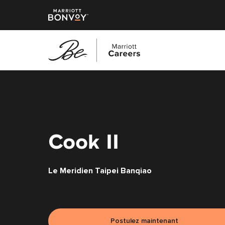
Accéder
au
contenu
principal
Cook II
Le Meridien Taipei Banqiao
Postulez maintenant