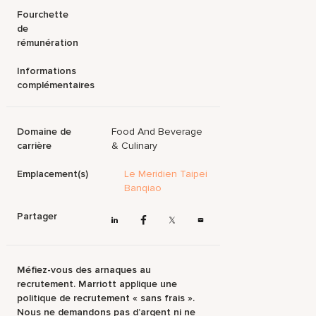
Fourchette
de
rémunération
Informations
complémentaires
Domaine de
Food And Beverage
carrière
& Culinary
Emplacement(s)
Le Meridien Taipei
Banqiao
Partager
Méfiez-vous des arnaques au
recrutement. Marriott applique une
politique de recrutement « sans frais ».
Nous ne demandons pas d’argent ni ne