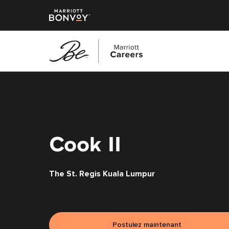
Accéder
au
contenu
principal
Cook II
The St. Regis Kuala Lumpur
Postulez maintenant