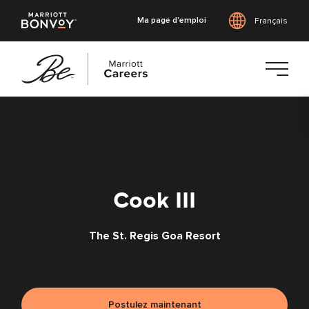
Ma page d'emploi
Français
Accéder
au
contenu
principal
Cook III
The St. Regis Goa Resort
Postulez maintenant