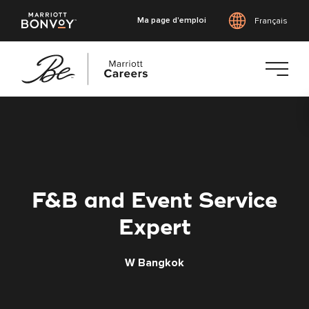
Ma page d'emploi
Français
Accéder
au
contenu
principal
F&B and Event Service
Expert
W Bangkok