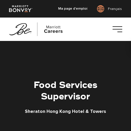
Ma page d'emploi
Français
Accéder
au
contenu
principal
Food Services
Supervisor
Sheraton Hong Kong Hotel & Towers