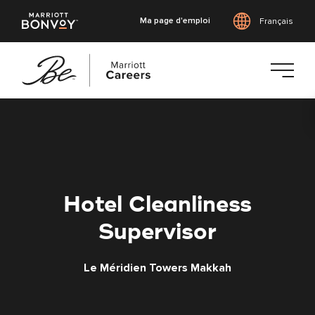
Ma page d'emploi
Français
Accéder
au
contenu
principal
Hotel Cleanliness
Supervisor
Le Méridien Towers Makkah