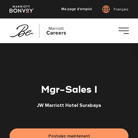
Ma page d'emploi
Français
Accéder
au
contenu
principal
Mgr-Sales I
JW Marriott Hotel Surabaya
Postulez maintenant