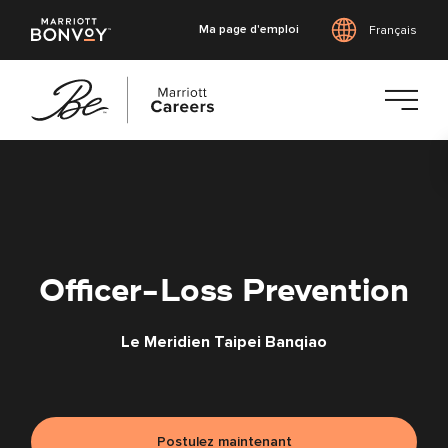
Ma page d'emploi
Français
Accéder
au
contenu
principal
Officer-Loss Prevention
Le Meridien Taipei Banqiao
Postulez maintenant