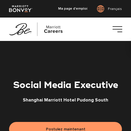
Ma page d'emploi
Français
Accéder
au
contenu
principal
Social Media Executive
Shanghai Marriott Hotel Pudong South
Postulez maintenant