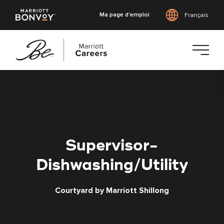
Ma page d'emploi
Français
Accéder
au
contenu
principal
Supervisor-
Dishwashing/Utility
Courtyard by Marriott Shillong