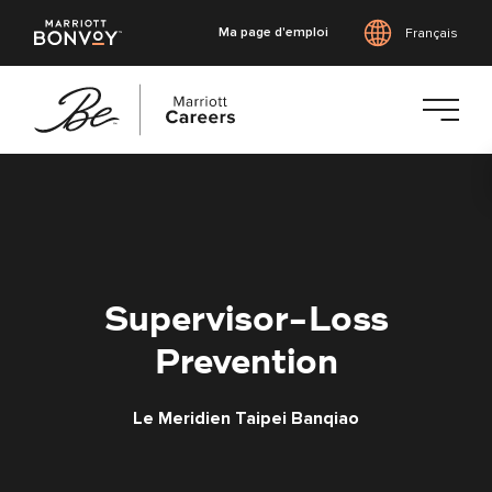
Ma page d'emploi
Français
Accéder
au
contenu
principal
Supervisor-Loss
Prevention
Le Meridien Taipei Banqiao