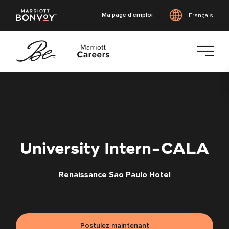
Ma page d'emploi
Français
Accéder
au
contenu
principal
University Intern-CALA
Renaissance Sao Paulo Hotel
Postulez maintenant