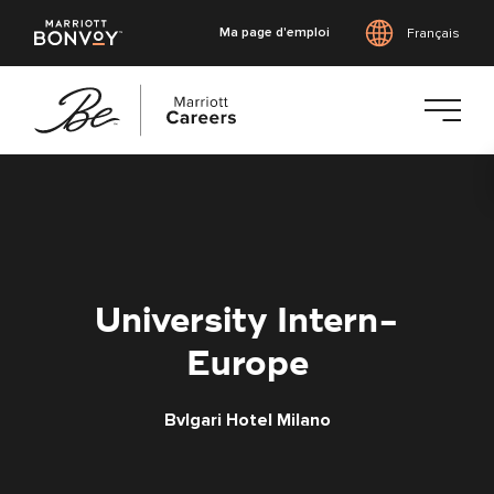
Ma page d'emploi
Français
Accéder
au
contenu
principal
University Intern-
Europe
Bvlgari Hotel Milano