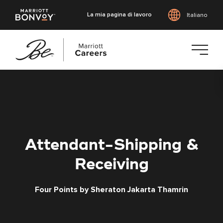
La mia pagina di lavoro
Italiano
Vai
al
contenuto
principale
Attendant-Shipping &
Receiving
Four Points by Sheraton Jakarta Thamrin