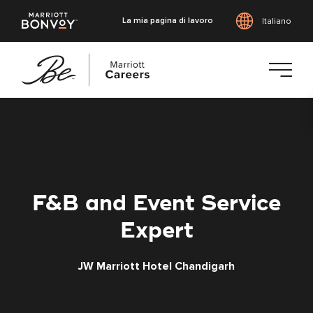
La mia pagina di lavoro
Italiano
Vai
al
contenuto
principale
F&B and Event Service
Expert
JW Marriott Hotel Chandigarh