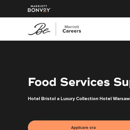
Vai
al
contenuto
principale
Food Services Su
Hotel Bristol a Luxury Collection Hotel Warsaw
Applicare ora