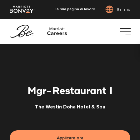
La mia pagina di lavoro
Italiano
Vai
al
contenuto
principale
Mgr-Restaurant I
The Westin Doha Hotel & Spa
Applicare ora