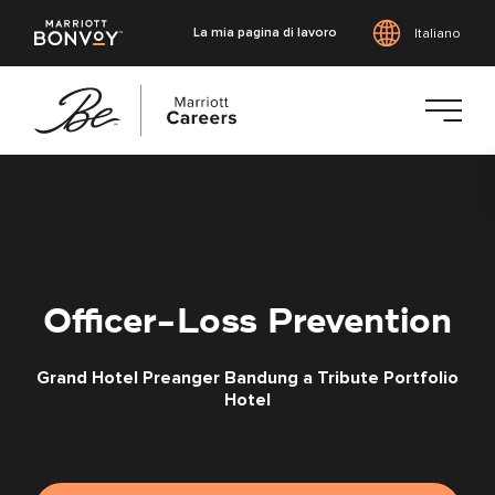
La mia pagina di lavoro
Italiano
Vai
al
contenuto
principale
Officer-Loss Prevention
Grand Hotel Preanger Bandung a Tribute Portfolio
Hotel