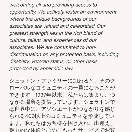
welcoming all and providing access to
opportunity. We actively foster an environment
where the unique backgrounds of our
associates are valued and celebrated. Our
greatest strength lies in the rich blend of
culture, talent, and experiences of our
associates. We are committed to non-
discrimination on any protected basis, including
disability, veteran status, or other basis
protected by applicable law.
シェラトン・ファミリーに加わると、そのグ
ローバルなコミュニティの一員になることが
できます。1937年以来、私たちは集まり、つ
ながる場所を提供しています。シェラトンで
は世界中に、アソシエートがつながりを感じ
られる400以上のコミュニティを形成してい
ます。私たちはお客様を招き入れ、出迎え、
魅力的な体験と心のこもったサービスでお客