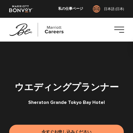
私の仕事ページ
日本語 (日本)
メ
イ
ン
コ
ン
テ
ウエディングプランナー
ン
ツ
へ
Sheraton Grande Tokyo Bay Hotel
ス
キ
ッ
プ
今すぐお申し込みください