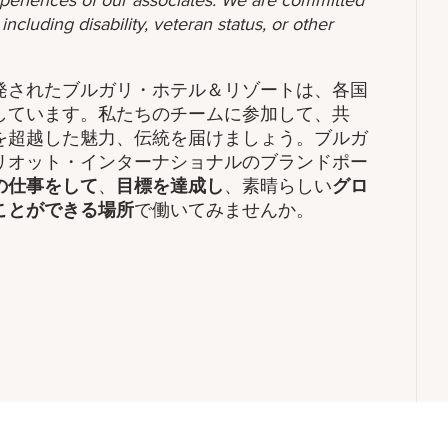
 experiences of our associates. We are committed
ncluding disability, veteran status, or other
発されたブルガリ・ホテル＆リゾートは、各国
しています。私たちのチームに参加して、共
を超越した魅力、伝統を届けましょう。ブルガ
リオット・インターナショナルのブランドポー
の仕事をして
、
​目標を達成し
、素晴らしい
グロ
ことができる場所
で働いてみませんか。