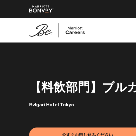
メ
イ
ン
コ
ン
テ
【料飲部門】ブルガ
ン
ツ
へ
Bvlgari Hotel Tokyo
ス
キ
ッ
プ
今すぐお申し込みください