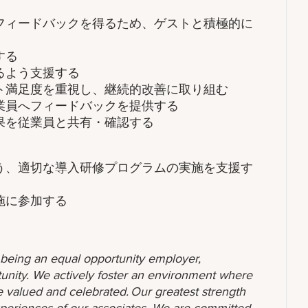
フィードバックを得るため、ゲストと積極的に
する
るよう支援する
ト満足度を重視し、継続的改善に取り組む
業員へフィードバックを提供する
果を従業員と共有・確認する
う、適切な導入研修プログラムの実施を支援す
施に参加する
o being an equal opportunity employer,
unity. We actively foster an environment where
 valued and celebrated. Our greatest strength