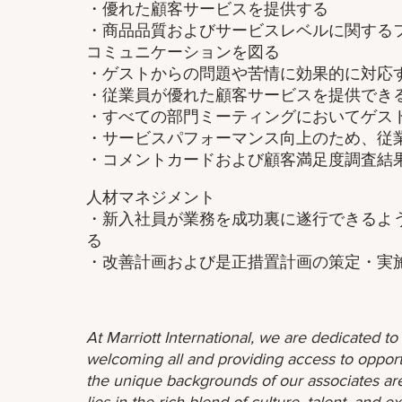
・優れた顧客サービスを提供する
・商品品質およびサービスレベルに関する
コミュニケーションを図る
・ゲストからの問題や苦情に効果的に対応
・従業員が優れた顧客サービスを提供でき
・すべての部門ミーティングにおいてゲス
・サービスパフォーマンス向上のため、従
・コメントカードおよび顧客満足度調査結
人材マネジメント
・新入社員が業務を成功裏に遂行できるよ
る
・改善計画および是正措置計画の策定・実
At Marriott International, we are dedicated t
welcoming all and providing access to opport
the unique backgrounds of our associates are