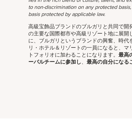
lies in the rich blend of culture, talent, and
to non-discrimination on any protected basis, i
basis protected by applicable law.
高級宝飾品ブランドのブルガリと共同で開
の主要な国際都市や高級リゾート地に展開
に、ブルガリというブランドの興奮、時代
リ・ホテル＆リゾートの一員になると、マ
トフォリオに加わることになります。
最高
ーバルチームに参加し
、​
最高の自分になる