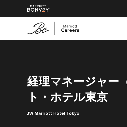
メ
イ
ン
コ
ン
テ
経理マネージャー（Ac
ン
ツ
ト・ホテル東京
へ
ス
キ
JW Marriott Hotel Tokyo
ッ
プ