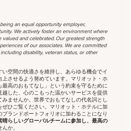
o being an equal opportunity employer,
unity. We actively foster an environment where
 valued and celebrated. Our greatest strength
 experiences of our associates. We are committed
ncluding disability, veteran status, or other
すい空間の快適さを維持し、あらゆる機会でイ
向上させるよう努めています。マリオット・ホ
も最高のおもてなし」という約束を守るために
見越した、心のこもった温かいサービスを提供
てみませんか。世界でおもてなしの代名詞とし
をぜひご覧ください。マリオット・ホテルに加
のブランドポートフォリオに加わることになり
素晴らしいグローバルチームに参加し、​最高の
せんか。