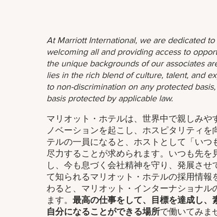
At Marriott International, we are dedicated t
welcoming all and providing access to opport
the unique backgrounds of our associates are
lies in the rich blend of culture, talent, and
to non-discrimination on any protected basis, i
basis protected by applicable law.
マリオット・ホテルは、世界中で親しみや
ノベーションを起こし、ホスピタリティを
テルの一員になると、ホストとして「いつ
尽力することが求められます。いつも先を
し、今も息づく会社精神を守り、発展させ
て知られるマリオット・ホテルの採用情報
わると、マリオット・インターナショナル
ます。
最高の仕事をして、​目標を達成し、
自分になることができる場所
で働いてみま