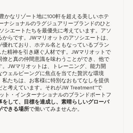
豊かなリゾート地に100軒を超える美しいホテ
ターナショナルのラグジュアリーブランドのひと
アソシエートたちを最優先に考えています。アソ
るからです。JWマリオットのアソシエートは、
が優れており、ホテル名ともなっているブラン
遺した精神を引き継ぐ人材です。JWマリオットで
同僚と真の仲間意識を味わうことができ、他で
す。JWマリオットは、トレーニング、能力開
なウェルビーングに焦点を当てた贅沢な環境
。私たちは、お客様に特別なおもてなしを提供
えています。それがJW Treatment™で
オット・インターナショナルのブランドポートフ
事をして、​目標を達成し、素晴らしいグローバ
ができる場所
で働いてみませんか。