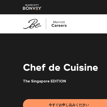
メ
イ
ン
コ
ン
テ
Chef de Cuisine
ン
ツ
The Singapore EDITION
へ
ス
キ
ッ
プ
今すぐお申し込みください