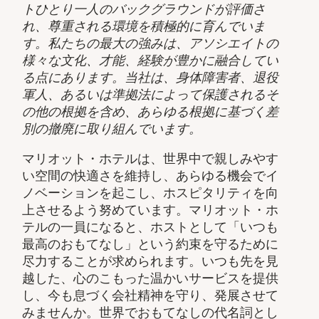
トひとり一人のバックグラウンドが評価さ
れ、尊重される環境を積極的に育んでいま
す。私たちの最大の強みは、アソシエイトの
様々な文化、才能、経験が豊かに融合してい
る点にあります。当社は、身体障害者、退役
軍人、あるいは準拠法によって保護されるそ
の他の根拠を含め、あらゆる根拠に基づく差
別の撤廃に取り組んでいます。
マリオット・ホテルは、世界中で親しみやす
い空間の快適さを維持し、あらゆる機会でイ
ノベーションを起こし、ホスピタリティを向
上させるよう努めています。マリオット・ホ
テルの一員になると、ホストとして「いつも
最高のおもてなし」という約束を守るために
尽力することが求められます。いつも先を見
越した、心のこもった温かいサービスを提供
し、今も息づく会社精神を守り、発展させて
みませんか。世界でおもてなしの代名詞とし