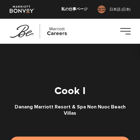
私の仕事ページ
日本語 (日本)
メ
イ
ン
コ
ン
テ
Cook I
ン
ツ
Danang Marriott Resort & Spa Non Nuoc Beach
へ
Villas
ス
キ
ッ
プ