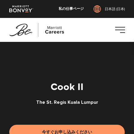
私の仕事ページ
日本語 (日本)
メ
イ
ン
コ
ン
テ
Cook II
ン
ツ
The St. Regis Kuala Lumpur
へ
ス
キ
ッ
プ
今すぐお申し込みください