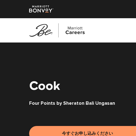
メ
イ
ン
コ
ン
テ
Cook
ン
ツ
Four Points by Sheraton Bali Ungasan
へ
ス
キ
ッ
プ
今すぐお申し込みください