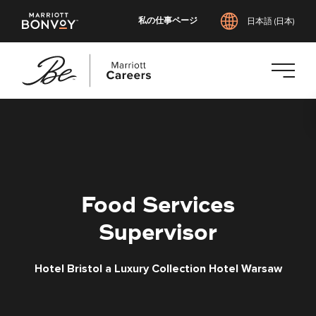
私の仕事ページ
日本語 (日本)
メ
イ
ン
コ
ン
テ
Food Services
ン
ツ
Supervisor
へ
ス
Hotel Bristol a Luxury Collection Hotel Warsaw
キ
ッ
プ