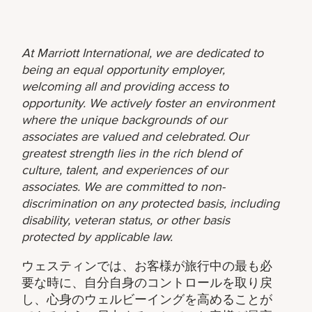
At Marriott International, we are dedicated to
being an equal opportunity employer,
welcoming all and providing access to
opportunity. We actively foster an environment
where the unique backgrounds of our
associates are valued and celebrated. Our
greatest strength lies in the rich blend of
culture, talent, and experiences of our
associates. We are committed to non-
discrimination on any protected basis, including
disability, veteran status, or other basis
protected by applicable law.
ウェスティンでは、お客様が旅行中の最も必
要な時に、自分自身のコントロールを取り戻
し、心身のウェルビーイングを高めることが