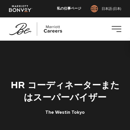
私の仕事ページ
日本語 (日本)
メ
イ
ン
コ
ン
テ
HR コーディネーターまた
ン
ツ
はスーパーバイザー
へ
ス
The Westin Tokyo
キ
ッ
プ