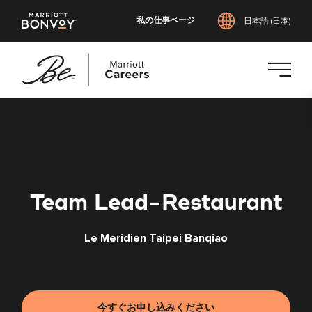
私の仕事ページ
日本語 (日本)
メ
イ
ン
コ
ン
テ
Team Lead-Restaurant
ン
ツ
Le Meridien Taipei Banqiao
へ
ス
キ
ッ
プ
今すぐお申し込みください