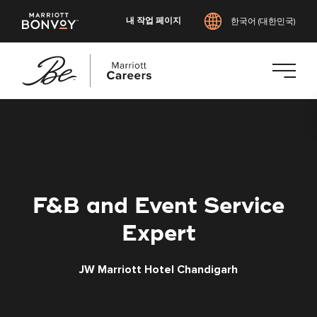
내 작업 페이지
한국어 (대한민국)
본
문
으
로
건
너
F&B and Event Service
뛰
기
Expert
JW Marriott Hotel Chandigarh