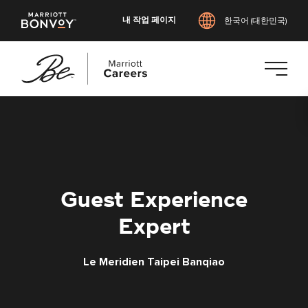
내 작업 페이지
한국어 (대한민국)
본
문
으
로
건
너
Guest Experience
뛰
기
Expert
Le Meridien Taipei Banqiao