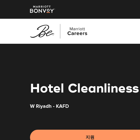
본
문
으
로
건
너
Hotel Cleanliness
뛰
기
W Riyadh - KAFD
지원