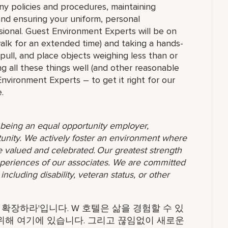
ny policies and procedures, maintaining
 and ensuring your uniform, personal
ional. Guest Environment Experts will be on
 walk for an extended time) and taking a hands-
 pull, and place objects weighing less than or
g all these things well (and other reasonable
 Environment Experts – to get it right for our
.
o being an equal opportunity employer,
unity. We actively foster an environment where
 valued and celebrated. Our greatest strength
 experiences of our associates. We are committed
ncluding disability, veteran status, or other
확장하라'입니다. W 호텔은 삶을 경험할 수 있
 위해 여기에 있습니다. 그리고 끊임없이 새로운