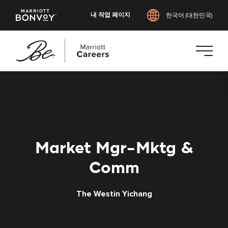
내 작업 페이지
한국어 (대한민국)
본
문
으
로
건
너
Market Mgr-Mktg &
뛰
기
Comm
The Westin Yichang