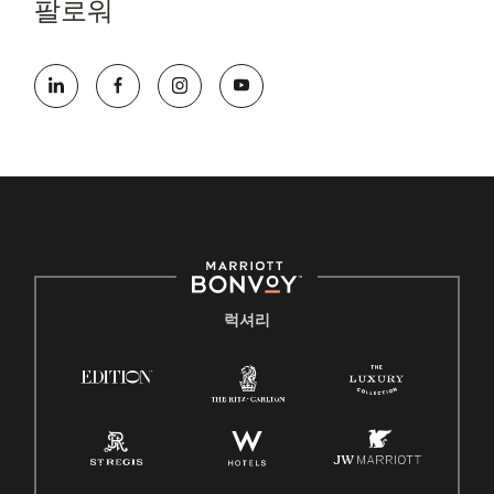
팔로워
럭셔리