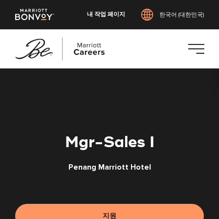
내 작업 페이지
한국어 (대한민국)
본
문
으
로
건
너
Mgr-Sales I
뛰
기
Penang Marriott Hotel
지원