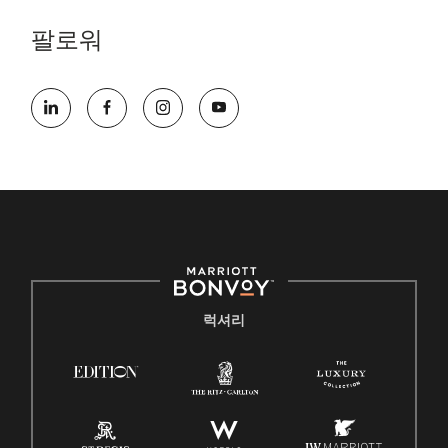
팔로워
럭셔리