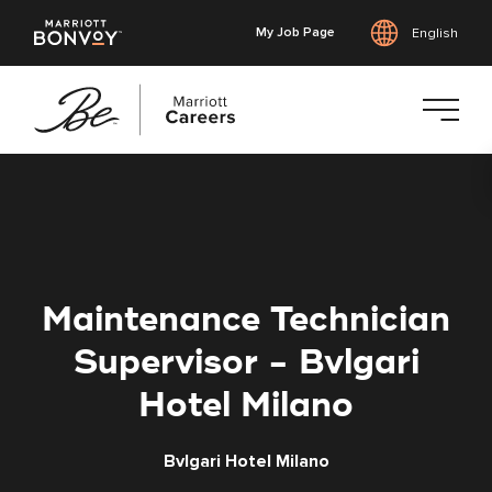
My Job Page
English
Skip
to
main
content
Maintenance Technician
Supervisor - Bvlgari
Hotel Milano
Bvlgari Hotel Milano