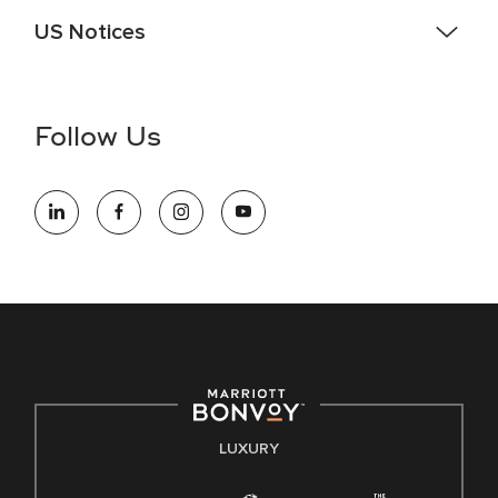
US Notices
Accessibility Assistance - If you are an individual with a
disability and need assistance in the online application or
the hiring process, please reference
this PDF
for more
Follow Us
information (this is for US jobs only).
At Marriott International, we are dedicated to being an equal
opportunity employer, welcoming all and providing access to
opportunity. We actively foster an environment where the
unique backgrounds of our associates are valued and
celebrated. Our greatest strength lies in the rich blend of
culture, talent, and experiences of our associates. We are
committed to non-discrimination on any protected basis,
including disability, veteran status, or other basis protected
by applicable law.
E-Verify English/Spanish
LUXURY
Right To Work English/Spanish
Know Your Rights