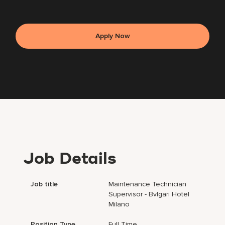
Apply Now
Job Details
Job title
Maintenance Technician
Supervisor - Bvlgari Hotel
Milano
Position Type
Full Time