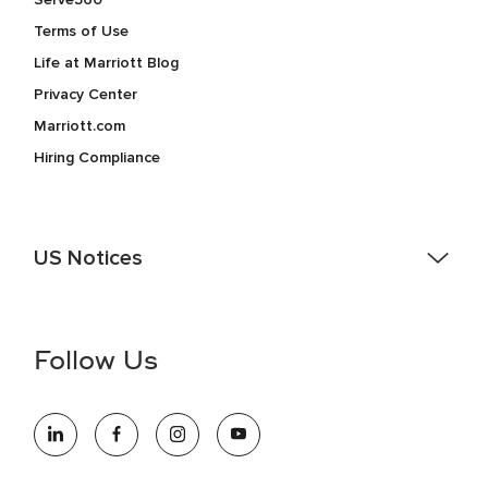
Terms of Use
Life at Marriott Blog
Privacy Center
Marriott.com
Hiring Compliance
US Notices
Accessibility Assistance - If you are an individual with a
disability and need assistance in the online application or
the hiring process, please reference
this PDF
for more
Follow Us
information (this is for US jobs only).
At Marriott International, we are dedicated to being an equal
opportunity employer, welcoming all and providing access to
opportunity. We actively foster an environment where the
unique backgrounds of our associates are valued and