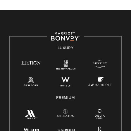
celebrated. Our greatest strength lies in the rich blend of
culture, talent, and experiences of our associates. We are
committed to non-discrimination on any protected basis,
including disability, veteran status, or other basis protected
by applicable law.
E-Verify English/Spanish
LUXURY
Right To Work English/Spanish
Know Your Rights
Pay Transparency
Employee Polygraph Protection Act (EPPA)
Family And Medical Leave Act (FMLA)
PREMIUM