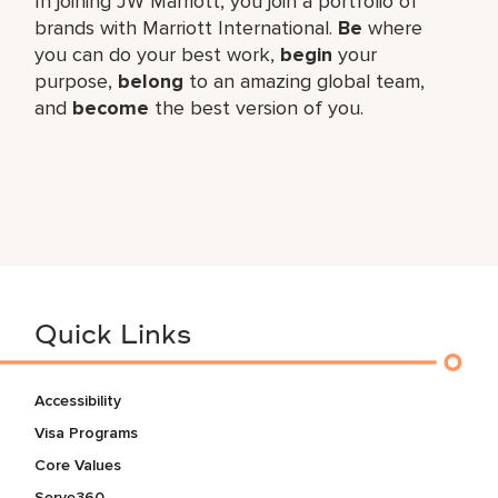
In joining JW Marriott, you join a portfolio of
brands with Marriott International.
Be
where
you can do your best work,​
begin
your
purpose,
belong
to an amazing global​ team,
and
become
the best version of you.
Quick Links
Accessibility
Visa Programs
Core Values
Serve360