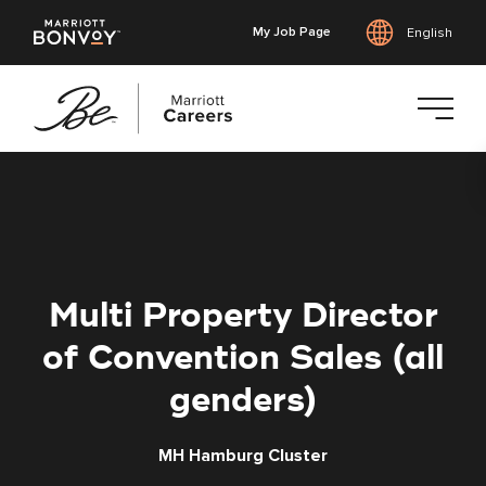
My Job Page
English
Skip
to
main
content
Multi Property Director
of Convention Sales (all
genders)
MH Hamburg Cluster