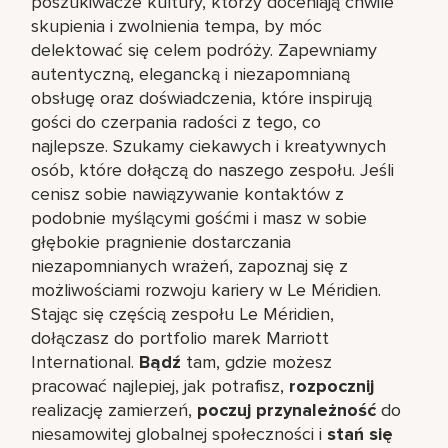
poszukiwacze kultury, którzy doceniają chwile
skupienia i zwolnienia tempa, by móc
delektować się celem podróży. Zapewniamy
autentyczną, elegancką i niezapomnianą
obsługę oraz doświadczenia, które inspirują
gości do czerpania radości z tego, co
najlepsze. Szukamy ciekawych i kreatywnych
osób, które dołączą do naszego zespołu. Jeśli
cenisz sobie nawiązywanie kontaktów z
podobnie myślącymi gośćmi i masz w sobie
głębokie pragnienie dostarczania
niezapomnianych wrażeń, zapoznaj się z
możliwościami rozwoju kariery w Le Méridien.
Stając się częścią zespołu Le Méridien,
dołączasz do portfolio marek Marriott
International.
Bądź
tam, gdzie możesz
pracować najlepiej, jak potrafisz,
rozpocznij
realizację zamierzeń,
poczuj przynależność
do
niesamowitej globalnej społeczności i
stań się