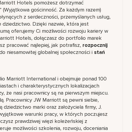
Marriott Hotels pomożesz dotrzymać
s” (Wyjątkowa gościnność. Za każdym razem)
płynących z serdeczności, przemyślanych usług,
 dziedzictwo. Dzięki nazwie, która jest
umą oferujemy Ci możliwości rozwoju kariery w
Marriott Hotels, dołączasz do portfolio marek
z pracować najlepiej, jak potrafisz,
rozpocznij
do niesamowitej globalnej społeczności i
stań
io Marriott International i obejmuje ponad 100
astach i charakterystycznych lokalizacjach
, że nasi pracownicy są na pierwszym miejscu.
ędą. Pracownicy JW Marriott są pewni siebie,
ją dziedzictwo marki oraz założyciela firmy, J.
 wyjątkowe warunki pracy, w których poczujesz
czysz prawdziwej więzi koleżeńskiej z
uje możliwości szkolenia, rozwoju, doceniania