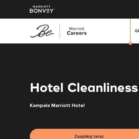
G
Przejdź
do
treści
głównej
Hotel Cleanliness
Kampala Marriott Hotel
Zaaplikuj teraz