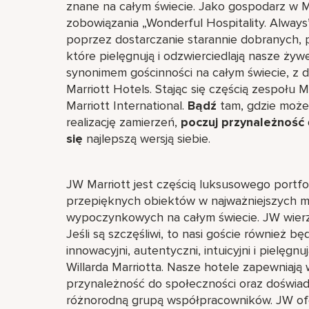
znane na całym świecie. Jako gospodarz w 
zobowiązania „Wonderful Hospitality. Alway
poprzez dostarczanie starannie dobranych, 
które pielęgnują i odzwierciedlają nasze żywe
synonimem gościnności na całym świecie, z d
Marriott Hotels. Stając się częścią zespołu 
Marriott International.
Bądź
tam, gdzie możes
realizację zamierzeń,
poczuj przynależność
się
najlepszą wersją siebie.
JW Marriott jest częścią luksusowego portfol
przepięknych obiektów w najważniejszych mi
wypoczynkowych na całym świecie. JW wierzy
Jeśli są szczęśliwi, to nasi goście również b
innowacyjni, autentyczni, intuicyjni i pielęgnu
Willarda Marriotta. Nasze hotele zapewniają
przynależność do społeczności oraz doświad
różnorodną grupą współpracowników. JW ofer