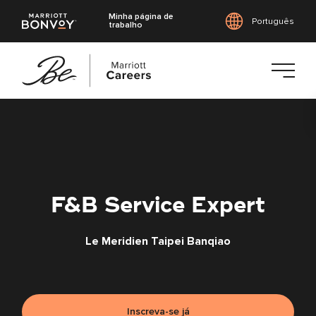
Minha página de
Português
trabalho
Saltar
para
o
conteúdo
principal
F&B Service Expert
Le Meridien Taipei Banqiao
Inscreva-se já