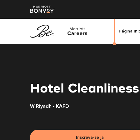
Página Ini
Saltar
para
o
conteúdo
principal
Hotel Cleanliness
W Riyadh - KAFD
Inscreva-se já