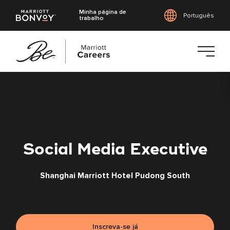
Minha página de
Português
trabalho
Saltar
para
o
conteúdo
principal
Social Media Executive
Shanghai Marriott Hotel Pudong South
Inscreva-se já