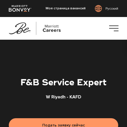
Моя страница вакансий
Русский
Перейти
к
основному
содержанию
F&B Service Expert
W Riyadh - KAFD
Подать заявку сейчас