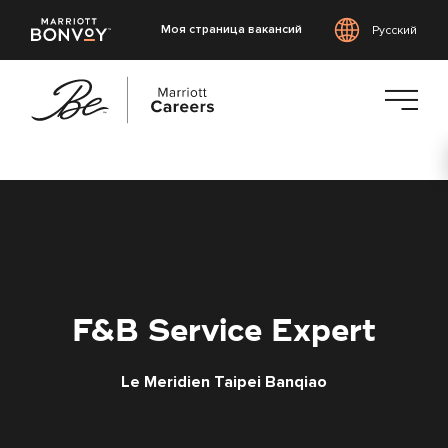
Моя страница вакансий
Русский
Перейти
к
основному
содержанию
F&B Service Expert
Le Meridien Taipei Banqiao