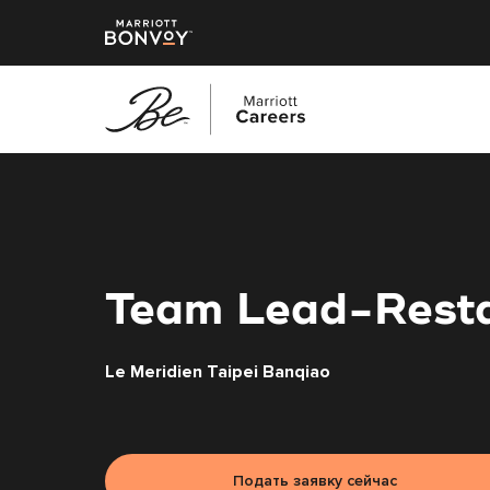
Перейти
к
основному
содержанию
Team Lead-Rest
Le Meridien Taipei Banqiao
Подать заявку сейчас