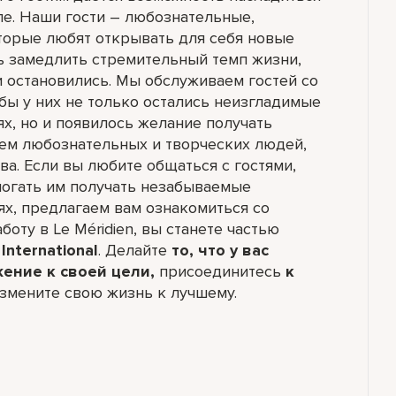
ле. Наши гости – любознательные,
торые любят открывать для себя новые
ь замедлить стремительный темп жизни,
и остановились. Мы обслуживаем гостей со
обы у них не только остались неизгладимые
ях, но и появилось желание получать
ем любознательных и творческих людей,
а. Если вы любите общаться с гостями,
могать им получать незабываемые
ях, предлагаем вам ознакомиться со
боту в Le Méridien, вы станете частью
International
. Делайте
то, что у вас
жение к своей цели,
присоединитесь
к
змените свою жизнь к лучшему.