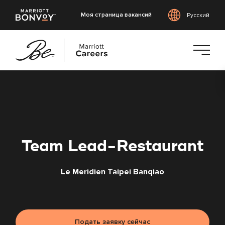
Моя страница вакансий
Русский
Перейти
к
основному
содержанию
Team Lead-Restaurant
Le Meridien Taipei Banqiao
Подать заявку сейчас