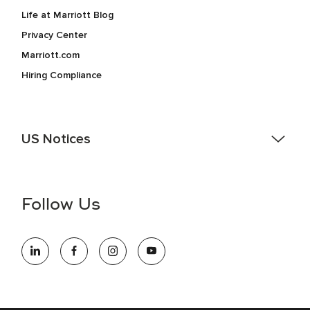
Life at Marriott Blog
Privacy Center
Marriott.com
Hiring Compliance
US Notices
Accessibility Assistance - If you are an individual with a
disability and need assistance in the online application or
the hiring process, please reference
this PDF
for more
Follow Us
information (this is for US jobs only).
At Marriott International, we are dedicated to being an equal
opportunity employer, welcoming all and providing access to
opportunity. We actively foster an environment where the
unique backgrounds of our associates are valued and
celebrated. Our greatest strength lies in the rich blend of