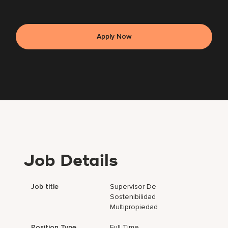
Apply Now
Job Details
Job title
Supervisor De
Sostenibilidad
Multipropiedad
Position Type
Full Time