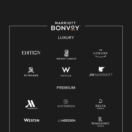
culture, talent, and experiences of our associates. We are
committed to non-discrimination on any protected basis,
including disability, veteran status, or other basis protected
by applicable law.
E-Verify English/Spanish
LUXURY
Right To Work English/Spanish
Know Your Rights
Pay Transparency
Employee Polygraph Protection Act (EPPA)
Family And Medical Leave Act (FMLA)
PREMIUM