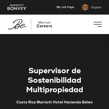
My Job Page
English
Skip
to
main
content
Supervisor de
Sostenibilidad
Multipropiedad
Costa Rica Marriott Hotel Hacienda Belen