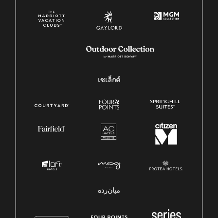
เซเล็กต์
میان‌رده