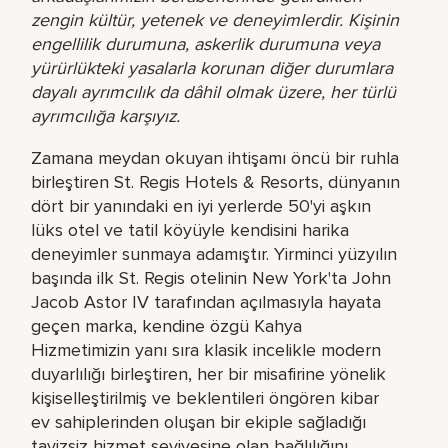
zengin kültür, yetenek ve deneyimlerdir. Kişinin
engellilik durumuna, askerlik durumuna veya
yürürlükteki yasalarla korunan diğer durumlara
dayalı ayrımcılık da dâhil olmak üzere, her türlü
ayrımcılığa karşıyız.
Zamana meydan okuyan ihtişamı öncü bir ruhla
birleştiren St. Regis Hotels & Resorts, dünyanın
dört bir yanındaki en iyi yerlerde 50'yi aşkın
lüks otel ve tatil köyüyle kendisini harika
deneyimler sunmaya adamıştır. Yirminci yüzyılın
başında ilk St. Regis otelinin New York'ta John
Jacob Astor IV tarafından açılmasıyla hayata
geçen marka, kendine özgü Kahya
Hizmetimizin yanı sıra klasik incelikle modern
duyarlılığı birleştiren, her bir misafirine yönelik
kişiselleştirilmiş ve beklentileri öngören kibar
ev sahiplerinden oluşan bir ekiple sağladığı
tavizsiz hizmet seviyesine olan bağlılığını