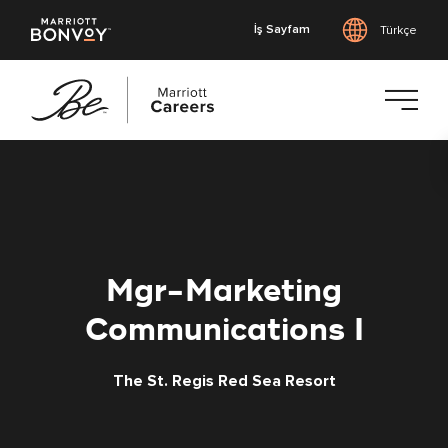
İş Sayfam
Türkçe
Ana
içeriğe
geç
Mgr-Marketing
Communications I
The St. Regis Red Sea Resort