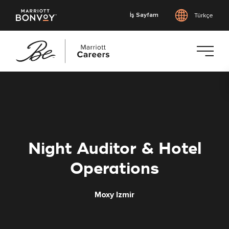
İş Sayfam
Türkçe
Ana
içeriğe
geç
Night Auditor & Hotel
Operations
Moxy Izmir