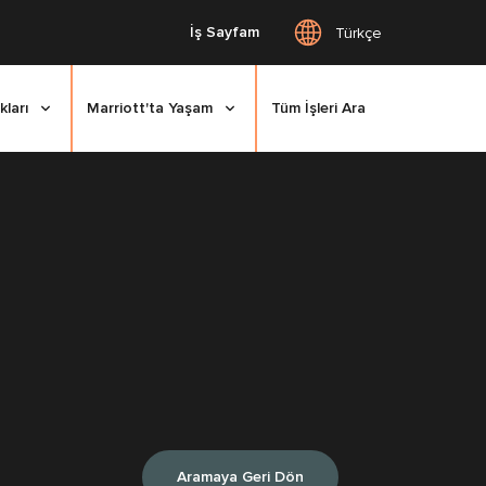
İş Sayfam
Türkçe
kları
Marriott'ta Yaşam
Tüm İşleri Ara
Aramaya Geri Dön