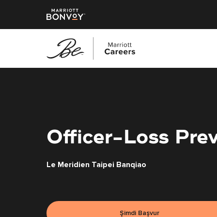
Ana
içeriğe
geç
Officer-Loss Pre
Le Meridien Taipei Banqiao
Şimdi Başvur