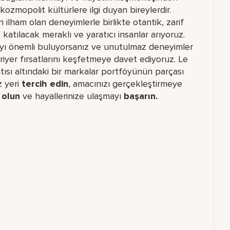
ozmopolit kültürlere ilgi duyan bireylerdir.
n ilham olan deneyimlerle birlikte otantik, zarif
atılacak meraklı ve yaratıcı insanlar arıyoruz.
mayı önemli buluyorsanız ve unutulmaz deneyimler
ariyer fırsatlarını keşfetmeye davet ediyoruz. Le
atısı altındaki bir markalar portföyünün parçası
 yeri​
tercih edin
, amacınızı gerçekleştirmeye
i
olun
ve hayallerinize ulaşmayı
başarın.