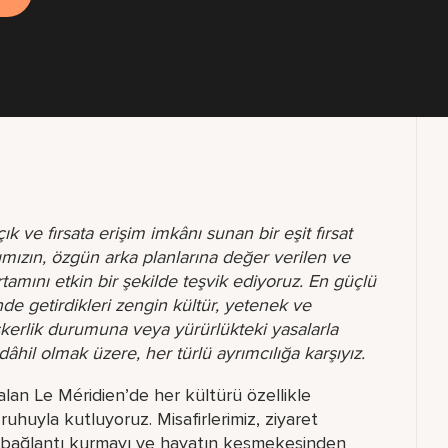
ık ve fırsata erişim imkânı sunan bir eşit fırsat
ımızın, özgün arka planlarına değer verilen ve
ortamını etkin bir şekilde teşvik ediyoruz. En güçlü
de getirdikleri zengin kültür, yetenek ve
skerlik durumuna veya yürürlükteki yasalarla
âhil olmak üzere, her türlü ayrımcılığa karşıyız.
lan Le Méridien’de her kültürü özellikle
uhuyla kutluyoruz. Misafirlerimiz, ziyaret
çin bağlantı kurmayı ve hayatın keşmekeşinden