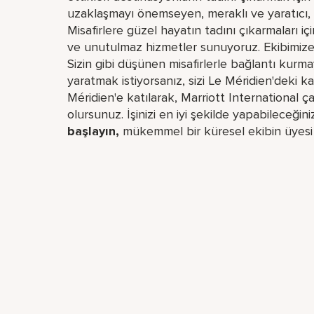
uzaklaşmayı önemseyen, meraklı ve yaratıcı, k
Misafirlere güzel hayatın tadını çıkarmaları içi
ve unutulmaz hizmetler sunuyoruz. Ekibimize k
Sizin gibi düşünen misafirlerle bağlantı kur
yaratmak istiyorsanız, sizi Le Méridien'deki k
Méridien'e katılarak, Marriott International ç
olursunuz. İşinizi en iyi şekilde yapabileceğiniz
başlayın,
mükemmel bir küresel​ ekibin üyes