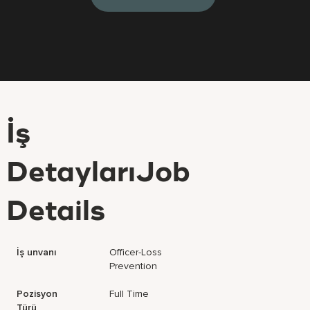
İş
DetaylarıJob
Details
İş unvanı
Officer-Loss
Prevention
Pozisyon
Full Time
Türü